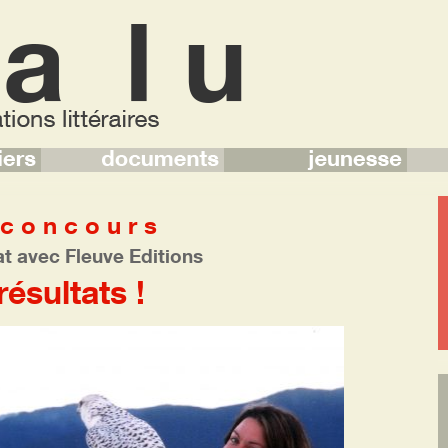
 c o n c o u r s
at avec Fleuve Editions
résultats !