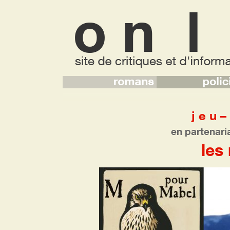
j e u –
en partenari
les 