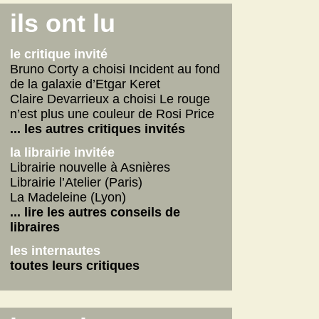
Connemara
ils ont lu
La fabrique des pervers
Journal d'un écrivain
le critique invité
... lire les autres
Bruno Corty a choisi Incident au fond
de la galaxie d’Etgar Keret
on n'aurait pas dû
Claire Devarrieux a choisi Le rouge
Vie de Gérard Fulmard
n’est plus une couleur de Rosi Price
La tempête qui vient
... les autres critiques invités
Stupor Mundi
la librairie invitée
... lire les autres
Librairie nouvelle à Asnières
Librairie l’Atelier (Paris)
internautes
La Madeleine (Lyon)
Yoga
... lire les autres conseils de
Betty
libraires
American Dirt
les internautes
les autres critiques des internautes
toutes leurs critiques
les dernières critiques
Connemara