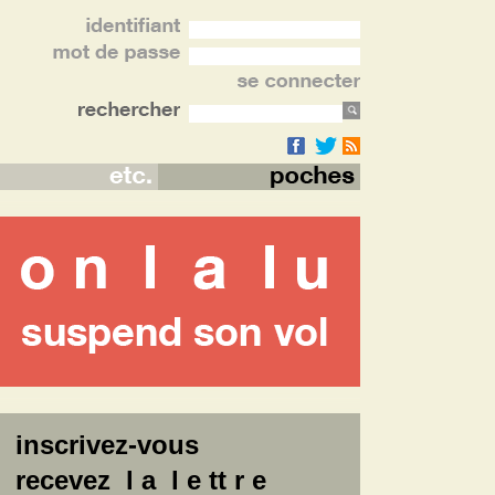
inscrivez-vous
recevez l a l e tt r e