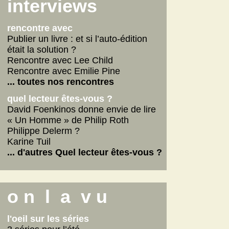
Scarlett
interviews
La fabrique des pervers
... lire les autres
rencontre avec
Publier un livre : et si l’auto-édition
était la solution ?
Rencontre avec Lee Child
Rencontre avec Emilie Pine
... toutes nos rencontres
quel lecteur êtes-vous ?
David Foenkinos donne envie de lire
« Un Homme » de Philip Roth
Philippe Delerm ?
Karine Tuil
... d'autres Quel lecteur êtes-vous ?
o n l a v u
l'oeil sur les séries