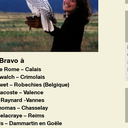
Bravo à
e Rome – Calais
 walch – Crimolais
wet – Robechies (Belgique)
Lacoste – Valence
 Raynard -Vannes
homas – Chasselay
Delacraye – Reims
is – Dammartin en Goële