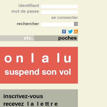
inscrivez-vous
recevez l a l e tt r e