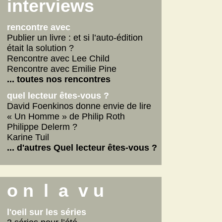
Scarlett
interviews
La fabrique des pervers
... lire les autres
rencontre avec
Publier un livre : et si l’auto-édition
était la solution ?
Rencontre avec Lee Child
Rencontre avec Emilie Pine
... toutes nos rencontres
quel lecteur êtes-vous ?
David Foenkinos donne envie de lire
« Un Homme » de Philip Roth
Philippe Delerm ?
Karine Tuil
... d'autres Quel lecteur êtes-vous ?
o n l a v u
l'oeil sur les séries