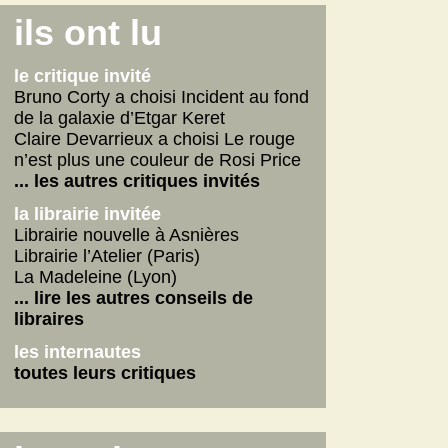
Connemara
ils ont lu
La fabrique des pervers
Journal d'un écrivain
le critique invité
... lire les autres
Bruno Corty a choisi Incident au fond
de la galaxie d’Etgar Keret
on n'aurait pas dû
Claire Devarrieux a choisi Le rouge
Vie de Gérard Fulmard
n’est plus une couleur de Rosi Price
La tempête qui vient
... les autres critiques invités
Stupor Mundi
la librairie invitée
... lire les autres
Librairie nouvelle à Asnières
Librairie l’Atelier (Paris)
internautes
La Madeleine (Lyon)
Yoga
... lire les autres conseils de
Betty
libraires
American Dirt
les internautes
les autres critiques des internautes
toutes leurs critiques
les dernières critiques
Connemara