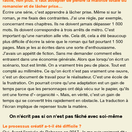
facile, non plus. Il faut accepter de perdre la maîtrise totale du
romancier et de lâcher prise…
Écrire une série, c’est apprendre à lâcher prise. Même si sur le
roman, je me fixais des contraintes. J’ai une règle, par exemple,
concernant mes chapitres. Ils ne doivent jamais dépasser 1 800
mots. Ils doivent correspondre à trois arrêts de métro. C’est
important qu’une narration aille vite. Cela dit, cela a été beaucoup
plus difficile d’écrire la série que le roman qui fait pourtant 1 500
pages. Mais je les ai écrites dans une sorte d’enthousiasme.
J’avais un appétit de fiction. Sans me demander comment elles
entraient dans une économie générale. Alors que lorsqu’on écrit un
scénario, tout est limité. On a vraiment très peu de place. Tout est
compté au millimètre. Ce qu’on écrit n’est pas vraiment une œuvre,
c’est un document de travail pour le réalisateur. C’est une école de
la frustration. On pourrait croire qu’une adaptation est un gain de
temps parce que les personnages ont déjà vécu sur le papier, qu’ils
ont une forme d’« organicité ». Mais, en vérité, c’est un gain de
temps qui se convertit très rapidement en obstacle. La traduction à
l’écran implique de repenser toute la matière.
On n’écrit pas si on n’est pas fâché avec soi-même
Le processus créatif a-t-il été difficile ?
Oui. Avant l’arrivée de Rebecca en 2017. Je me suis vraiment dit :