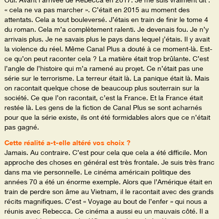
« cela ne va pas marcher ». C’était en 2015 au moment des
attentats. Cela a tout bouleversé. J’étais en train de finir le tome 4
du roman. Cela m’a complètement ralenti. Je devenais fou. Je n’y
arrivais plus. Je ne savais plus le pays dans lequel j’étais. Il y avait
la violence du réel. Même Canal Plus a douté à ce moment-là. Est-
ce qu’on peut raconter cela ? La matière était trop brûlante. C’est
l’angle de l’histoire qui m’a ramené au projet. Ce n’était pas une
série sur le terrorisme. La terreur était là. La panique était là. Mais
on racontait quelque chose de beaucoup plus souterrain sur la
société. Ce que l’on racontait, c’est la France. Et la France était
restée là. Les gens de la fiction de Canal Plus se sont acharnés
pour que la série existe, ils ont été formidables alors que ce n’était
pas gagné.
Cette réalité a-t-elle altéré vos choix ?
Jamais. Au contraire. C’est pour cela que cela a été difficile. Mon
approche des choses en général est très frontale. Je suis très franc
dans ma vie personnelle. Le cinéma américain politique des
années 70 a été un énorme exemple. Alors que l’Amérique était en
train de perdre son âme au Vietnam, il le racontait avec des grands
récits magnifiques. C’est « Voyage au bout de l’enfer » qui nous a
réunis avec Rebecca. Ce cinéma a aussi eu un mauvais côté. Il a