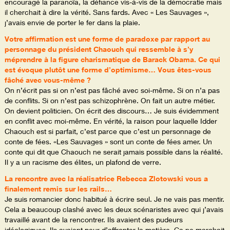
encouragé la paranoïa, la défiance vis-à-vis de la démocratie mais
il cherchait à dire la vérité. Sans fards. Avec « Les Sauvages »,
j’avais envie de porter le fer dans la plaie.
Votre affirmation est une forme de paradoxe par rapport au
personnage du président Chaouch qui ressemble à s’y
méprendre à la figure charismatique de Barack Obama. Ce qui
est évoque plutôt une forme d’optimisme… Vous êtes-vous
fâché avec vous-même ?
On n’écrit pas si on n’est pas fâché avec soi-même. Si on n’a pas
de conflits. Si on n’est pas schizophrène. On fait un autre métier.
On devient politicien. On écrit des discours… Je suis évidemment
en conflit avec moi-même. En vérité, la raison pour laquelle Idder
Chaouch est si parfait, c’est parce que c’est un personnage de
conte de fées. «Les Sauvages » sont un conte de fées amer. Un
conte qui dit que Chaouch ne serait jamais possible dans la réalité.
Il y a un racisme des élites, un plafond de verre.
La rencontre avec la réalisatrice Rebecca Zlotowski vous a
finalement remis sur les rails…
Je suis romancier donc habitué à écrire seul. Je ne vais pas mentir.
Cela a beaucoup clashé avec les deux scénaristes avec qui j’avais
travaillé avant de la rencontrer. Ils avaient des pudeurs
idéologiques. Ils avaient peur d’affronter la matière. Ça ne marchait