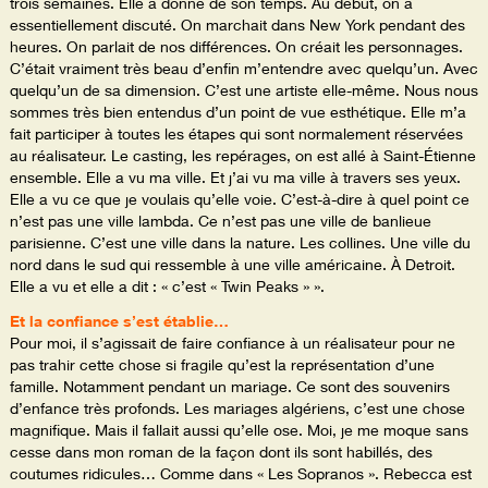
trois semaines. Elle a donné de son temps. Au début, on a
essentiellement discuté. On marchait dans New York pendant des
heures. On parlait de nos différences. On créait les personnages.
C’était vraiment très beau d’enfin m’entendre avec quelqu’un. Avec
quelqu’un de sa dimension. C’est une artiste elle-même. Nous nous
sommes très bien entendus d’un point de vue esthétique. Elle m’a
fait participer à toutes les étapes qui sont normalement réservées
au réalisateur. Le casting, les repérages, on est allé à Saint-Étienne
ensemble. Elle a vu ma ville. Et j’ai vu ma ville à travers ses yeux.
Elle a vu ce que je voulais qu’elle voie. C’est-à-dire à quel point ce
n’est pas une ville lambda. Ce n’est pas une ville de banlieue
parisienne. C’est une ville dans la nature. Les collines. Une ville du
nord dans le sud qui ressemble à une ville américaine. À Detroit.
Elle a vu et elle a dit : « c’est « Twin Peaks » ».
Et la confiance s’est établie…
Pour moi, il s’agissait de faire confiance à un réalisateur pour ne
pas trahir cette chose si fragile qu’est la représentation d’une
famille. Notamment pendant un mariage. Ce sont des souvenirs
d’enfance très profonds. Les mariages algériens, c’est une chose
magnifique. Mais il fallait aussi qu’elle ose. Moi, je me moque sans
cesse dans mon roman de la façon dont ils sont habillés, des
coutumes ridicules… Comme dans « Les Sopranos ». Rebecca est