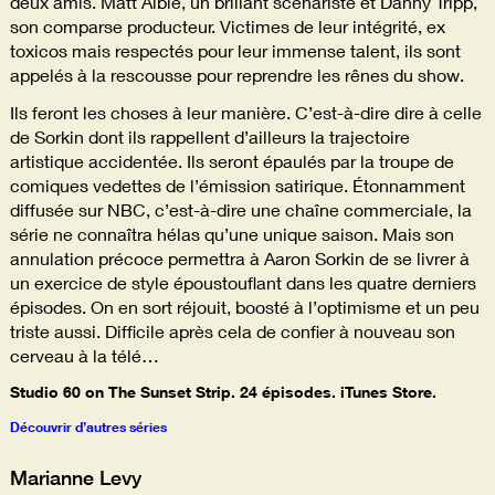
deux amis. Matt Albie, un brillant scénariste et Danny Tripp,
son comparse producteur. Victimes de leur intégrité, ex
toxicos mais respectés pour leur immense talent, ils sont
appelés à la rescousse pour reprendre les rênes du show.
Ils feront les choses à leur manière. C’est-à-dire dire à celle
de Sorkin dont ils rappellent d’ailleurs la trajectoire
artistique accidentée. Ils seront épaulés par la troupe de
comiques vedettes de l’émission satirique. Étonnamment
diffusée sur NBC, c’est-à-dire une chaîne commerciale, la
série ne connaîtra hélas qu’une unique saison. Mais son
annulation précoce permettra à Aaron Sorkin de se livrer à
un exercice de style époustouflant dans les quatre derniers
épisodes. On en sort réjouit, boosté à l’optimisme et un peu
triste aussi. Difficile après cela de confier à nouveau son
cerveau à la télé…
Studio 60 on The Sunset Strip. 24 épisodes. iTunes Store.
Découvrir d’autres séries
Marianne Levy