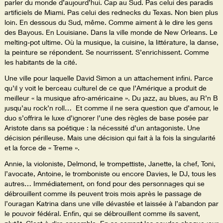
parler du monde d’aujourd’hui. Cap au Sud. Pas celui des paradis
artificiels de Miami. Pas celui des rednecks du Texas. Non bien plus
loin. En dessous du Sud, même. Comme aiment à le dire les gens
des Bayous. En Louisiane. Dans la ville monde de New Orleans. Le
melting-pot ultime. Où la musique, la cuisine, la littérature, la danse,
la peinture se répondent. Se nourrissent. S’enrichissent. Comme
les habitants de la cité.
Une ville pour laquelle David Simon a un attachement infini. Parce
qu’il y voit le berceau culturel de ce que l’Amérique a produit de
meilleur « la musique afro-américaine ». Du jazz, au blues, au R’n B
jusqu’au rock’n roll… Et comme il ne sera question que d’amour, le
duo s’offrira le luxe d’ignorer l’une des règles de base posée par
Aristote dans sa poétique : la nécessité d’un antagoniste. Une
décision périlleuse. Mais une décision qui fait à la fois la singularité
et la force de « Treme ».
Annie, la violoniste, Delmond, le trompettiste, Janette, la chef, Toni,
l’avocate, Antoine, le tromboniste ou encore Davies, le DJ, tous les
autres… Immédiatement, on fond pour des personnages qui se
débrouillent comme ils peuvent trois mois après le passage de
l’ouragan Katrina dans une ville dévastée et laissée à l’abandon par
le pouvoir fédéral. Enfin, qui se débrouillent comme ils savent,