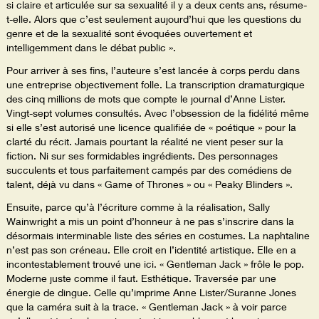
si claire et articulée sur sa sexualité il y a deux cents ans, résume-
t-elle. Alors que c’est seulement aujourd’hui que les questions du
genre et de la sexualité sont évoquées ouvertement et
intelligemment dans le débat public ».
Pour arriver à ses fins, l’auteure s’est lancée à corps perdu dans
une entreprise objectivement folle. La transcription dramaturgique
des cinq millions de mots que compte le journal d’Anne Lister.
Vingt-sept volumes consultés. Avec l’obsession de la fidélité même
si elle s’est autorisé une licence qualifiée de « poétique » pour la
clarté du récit. Jamais pourtant la réalité ne vient peser sur la
fiction. Ni sur ses formidables ingrédients. Des personnages
succulents et tous parfaitement campés par des comédiens de
talent, déjà vu dans « Game of Thrones » ou « Peaky Blinders ».
Ensuite, parce qu’à l’écriture comme à la réalisation, Sally
Wainwright a mis un point d’honneur à ne pas s’inscrire dans la
désormais interminable liste des séries en costumes. La naphtaline
n’est pas son créneau. Elle croit en l’identité artistique. Elle en a
incontestablement trouvé une ici. « Gentleman Jack » frôle le pop.
Moderne juste comme il faut. Esthétique. Traversée par une
énergie de dingue. Celle qu’imprime Anne Lister/Suranne Jones
que la caméra suit à la trace. « Gentleman Jack » à voir parce