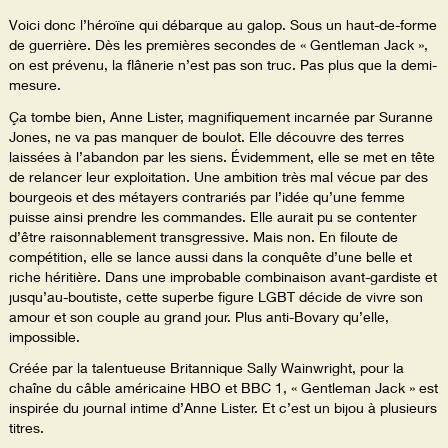
Voici donc l’héroïne qui débarque au galop. Sous un haut-de-forme
de guerrière. Dès les premières secondes de « Gentleman Jack »,
on est prévenu, la flânerie n’est pas son truc. Pas plus que la demi-
mesure.
Ça tombe bien, Anne Lister, magnifiquement incarnée par Suranne
Jones, ne va pas manquer de boulot. Elle découvre des terres
laissées à l’abandon par les siens. Évidemment, elle se met en tête
de relancer leur exploitation. Une ambition très mal vécue par des
bourgeois et des métayers contrariés par l’idée qu’une femme
puisse ainsi prendre les commandes. Elle aurait pu se contenter
d’être raisonnablement transgressive. Mais non. En filoute de
compétition, elle se lance aussi dans la conquête d’une belle et
riche héritière. Dans une improbable combinaison avant-gardiste et
jusqu’au-boutiste, cette superbe figure LGBT décide de vivre son
amour et son couple au grand jour. Plus anti-Bovary qu’elle,
impossible.
Créée par la talentueuse Britannique Sally Wainwright, pour la
chaîne du câble américaine HBO et BBC 1, « Gentleman Jack » est
inspirée du journal intime d’Anne Lister. Et c’est un bijou à plusieurs
titres.