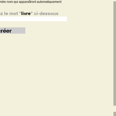
votre nom qui apparaîtront automatiquement
ez le mot
"
livre
"
ci-dessous