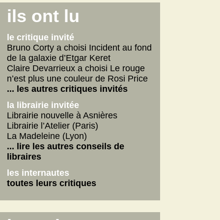
Connemara
ils ont lu
La fabrique des pervers
Journal d'un écrivain
le critique invité
... lire les autres
Bruno Corty a choisi Incident au fond
de la galaxie d’Etgar Keret
on n'aurait pas dû
Claire Devarrieux a choisi Le rouge
Vie de Gérard Fulmard
n’est plus une couleur de Rosi Price
La tempête qui vient
... les autres critiques invités
Stupor Mundi
la librairie invitée
... lire les autres
Librairie nouvelle à Asnières
Librairie l’Atelier (Paris)
internautes
La Madeleine (Lyon)
Yoga
... lire les autres conseils de
Betty
libraires
American Dirt
les internautes
les autres critiques des internautes
toutes leurs critiques
les dernières critiques
Connemara