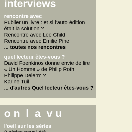
Scarlett
interviews
La fabrique des pervers
... lire les autres
rencontre avec
Publier un livre : et si l’auto-édition
était la solution ?
Rencontre avec Lee Child
Rencontre avec Emilie Pine
... toutes nos rencontres
quel lecteur êtes-vous ?
David Foenkinos donne envie de lire
« Un Homme » de Philip Roth
Philippe Delerm ?
Karine Tuil
... d'autres Quel lecteur êtes-vous ?
o n l a v u
l'oeil sur les séries