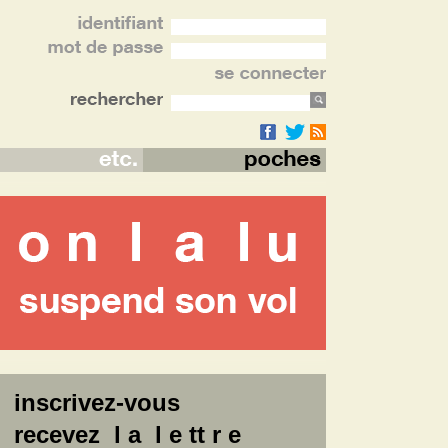
inscrivez-vous
recevez l a l e tt r e