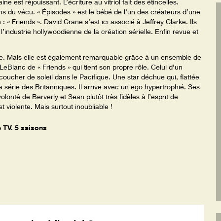
est réjouissant. L’écriture au vitriol fait des étincelles.
s du vécu. « Épisodes » est le bébé de l’un des créateurs d’une
n : « Friends ». David Crane s’est ici associé à Jeffrey Clarke. Ils
’industrie hollywoodienne de la création sérielle. Enfin revue et
use. Mais elle est également remarquable grâce à un ensemble de
Blanc de « Friends » qui tient son propre rôle. Celui d’un
 coucher de soleil dans le Pacifique. Une star déchue qui, flattée
a série des Britanniques. Il arrive avec un ego hypertrophié. Ses
olonté de Berverly et Sean plutôt très fidèles à l’esprit de
 violente. Mais surtout inoubliable !
 TV. 5 saisons