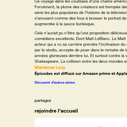
Ce voyage dans les coulisses d’une chaîne américaine 
Forcément, la plume des créateurs est trempée dan
série les plus populaires de l’histoire de la télévisio
s’amusent comme des fous à brosser le portrait de l
augmentée à la sauce burlesque.
Cela n’aurait pu n’être qu’une proposition délicie
comédiens excellents. Dont Matt LeBlanc. Le Matt Le
acteur qui a vu sa carrière prendre l’inclinaison du
par le studio, accepte de jouer dans le remake de l
années glorieuses derrière lui. Et surtout contre la v
Shakespeare. La collision entre les deux mondes est
Marianne Levy
Épisodes est diffusé sur Amazon prime et Apple
Découvrir d’autres séries
partagez
rejoindre l'accueil