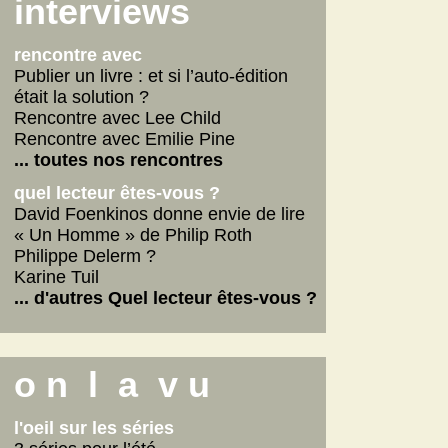
Scarlett
interviews
La fabrique des pervers
... lire les autres
rencontre avec
Publier un livre : et si l’auto-édition
était la solution ?
Rencontre avec Lee Child
Rencontre avec Emilie Pine
... toutes nos rencontres
quel lecteur êtes-vous ?
David Foenkinos donne envie de lire
« Un Homme » de Philip Roth
Philippe Delerm ?
Karine Tuil
... d'autres Quel lecteur êtes-vous ?
o n l a v u
l'oeil sur les séries