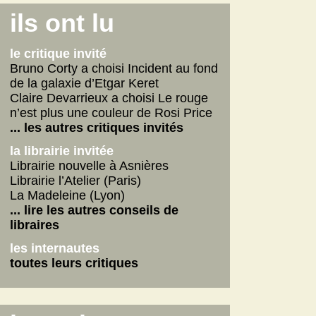
Connemara
ils ont lu
La fabrique des pervers
Journal d'un écrivain
le critique invité
... lire les autres
Bruno Corty a choisi Incident au fond
de la galaxie d’Etgar Keret
on n'aurait pas dû
Claire Devarrieux a choisi Le rouge
Vie de Gérard Fulmard
n’est plus une couleur de Rosi Price
La tempête qui vient
... les autres critiques invités
Stupor Mundi
la librairie invitée
... lire les autres
Librairie nouvelle à Asnières
Librairie l’Atelier (Paris)
internautes
La Madeleine (Lyon)
Yoga
... lire les autres conseils de
Betty
libraires
American Dirt
les internautes
les autres critiques des internautes
toutes leurs critiques
les dernières critiques
Connemara