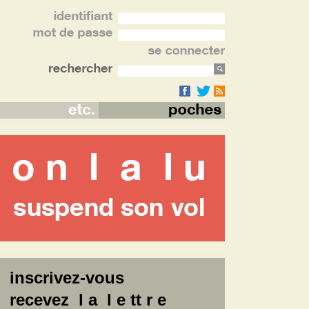
inscrivez-vous
recevez l a l e tt r e