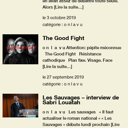
en avait assez de débattre toute seule.
Alors
[Lire la suite…]
le 3 octobre 2019
catégorie : o n l a v u
The Good Fight
o n l a v u Attention: pépite méconnue
The Good Fight Résistance
cathodique Plan fixe. Visage. Face
[Lire la suite…]
le 27 septembre 2019
catégorie : o n l a v u
Les Sauvages – interview de
Sabri Louatah
o n l a v u Les sauvages « Il faut
actualiser le roman national » « Les
Sauvages » débute lundi prochain
[Lire