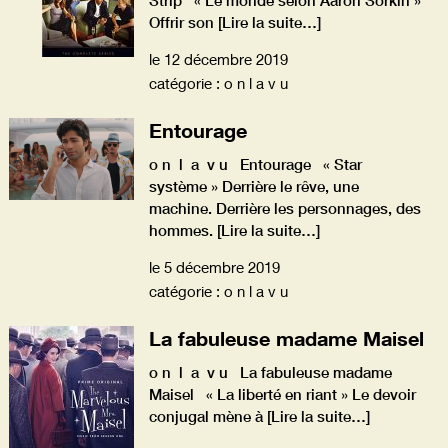
Strip « Le monde selon Aaron Sorkin »
Offrir son
[Lire la suite…]
le 12 décembre 2019
catégorie : o n l a v u
Entourage
o n l a v u Entourage « Star
système » Derrière le rêve, une
machine. Derrière les personnages, des
hommes.
[Lire la suite…]
le 5 décembre 2019
catégorie : o n l a v u
La fabuleuse madame Maisel
o n l a v u La fabuleuse madame
Maisel « La liberté en riant » Le devoir
conjugal mène à
[Lire la suite…]