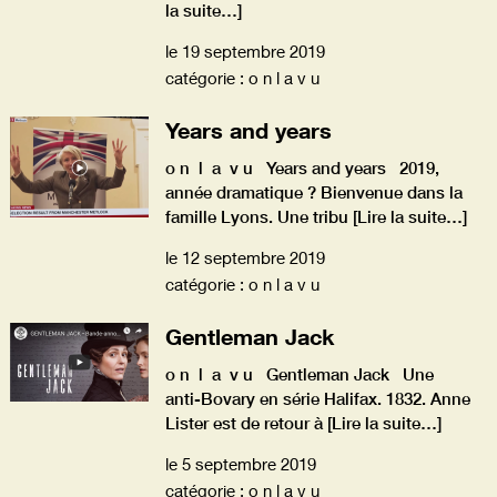
la suite…]
le 19 septembre 2019
catégorie : o n l a v u
Years and years
o n l a v u Years and years 2019,
année dramatique ? Bienvenue dans la
famille Lyons. Une tribu
[Lire la suite…]
le 12 septembre 2019
catégorie : o n l a v u
Gentleman Jack
o n l a v u Gentleman Jack Une
anti-Bovary en série Halifax. 1832. Anne
Lister est de retour à
[Lire la suite…]
le 5 septembre 2019
catégorie : o n l a v u