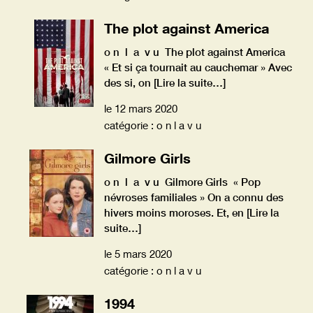
The plot against America
o n l a v u The plot against America
« Et si ça tournait au cauchemar » Avec
des si, on
[Lire la suite…]
le 12 mars 2020
catégorie : o n l a v u
Gilmore Girls
o n l a v u Gilmore Girls « Pop
névroses familiales » On a connu des
hivers moins moroses. Et, en
[Lire la
suite…]
le 5 mars 2020
catégorie : o n l a v u
1994