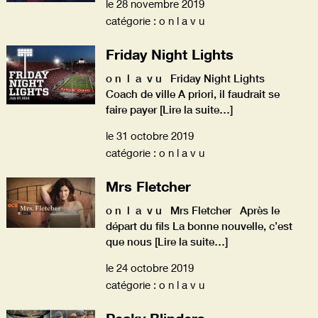
le 28 novembre 2019
catégorie : o n l a v u
Friday Night Lights
o n l a v u Friday Night Lights
Coach de ville A priori, il faudrait se
faire payer
[Lire la suite…]
le 31 octobre 2019
catégorie : o n l a v u
Mrs Fletcher
o n l a v u Mrs Fletcher Après le
départ du fils La bonne nouvelle, c’est
que nous
[Lire la suite…]
le 24 octobre 2019
catégorie : o n l a v u
Peaky Blinders