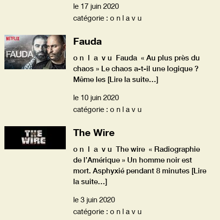
le 17 juin 2020
catégorie : o n l a v u
Fauda
o n l a v u Fauda « Au plus près du
chaos » Le chaos a-t-il une logique ?
Même les
[Lire la suite…]
le 10 juin 2020
catégorie : o n l a v u
The Wire
o n l a v u The wire « Radiographie
de l’Amérique » Un homme noir est
mort. Asphyxié pendant 8 minutes
[Lire
la suite…]
le 3 juin 2020
catégorie : o n l a v u