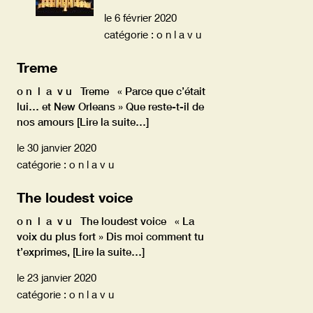
le 6 février 2020
catégorie : o n l a v u
Treme
o n l a v u Treme « Parce que c’était
lui… et New Orleans » Que reste-t-il de
nos amours
[Lire la suite…]
le 30 janvier 2020
catégorie : o n l a v u
The loudest voice
o n l a v u The loudest voice « La
voix du plus fort » Dis moi comment tu
t’exprimes,
[Lire la suite…]
le 23 janvier 2020
catégorie : o n l a v u