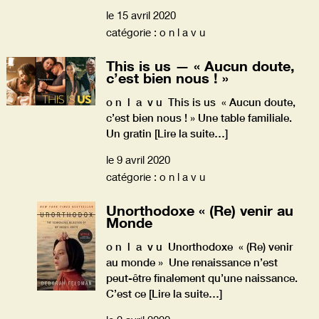
le 15 avril 2020
catégorie : o n l a v u
This is us — « Aucun doute,
c’est bien nous ! »
o n l a v u This is us « Aucun doute,
c’est bien nous ! » Une table familiale.
Un gratin
[Lire la suite…]
le 9 avril 2020
catégorie : o n l a v u
Unorthodoxe « (Re) venir au
Monde
o n l a v u Unorthodoxe « (Re) venir
au monde » Une renaissance n’est
peut-être finalement qu’une naissance.
C’est ce
[Lire la suite…]