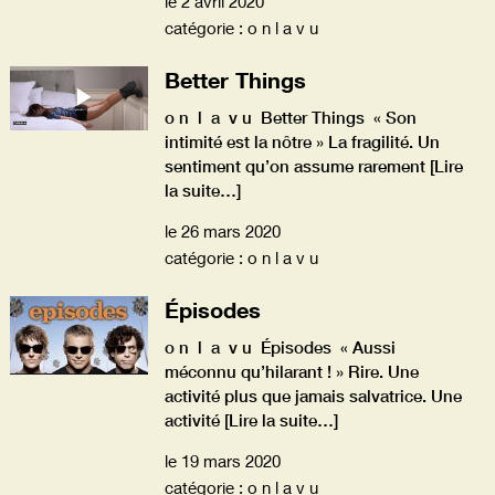
le 2 avril 2020
catégorie : o n l a v u
Better Things
o n l a v u Better Things « Son
intimité est la nôtre » La fragilité. Un
sentiment qu’on assume rarement
[Lire
la suite…]
le 26 mars 2020
catégorie : o n l a v u
Épisodes
o n l a v u Épisodes « Aussi
méconnu qu’hilarant ! » Rire. Une
activité plus que jamais salvatrice. Une
activité
[Lire la suite…]
le 19 mars 2020
catégorie : o n l a v u