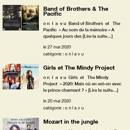
Band of Brothers & The
Pacific
o n l a v u Band of Brothers et The
Pacific « Au nom de la mémoire » A
quelques jours des
[Lire la suite…]
le 27 mai 2020
catégorie : o n l a v u
Girls et The Mindy Project
o n l a v u Girls et The Mindy
Project « 2020: Mais où en est-on avec
le prince charmant ? »
[Lire la suite…]
le 20 mai 2020
catégorie : o n l a v u
Mozart in the jungle