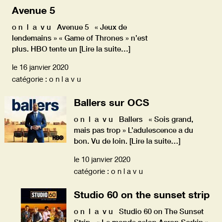
Avenue 5
o n l a v u Avenue 5 « Jeux de
lendemains » « Game of Thrones » n’est
plus. HBO tente un
[Lire la suite…]
le 16 janvier 2020
catégorie : o n l a v u
Ballers sur OCS
o n l a v u Ballers « Sois grand,
mais pas trop » L’adulescence a du
bon. Vu de loin.
[Lire la suite…]
le 10 janvier 2020
catégorie : o n l a v u
Studio 60 on the sunset strip
o n l a v u Studio 60 on The Sunset