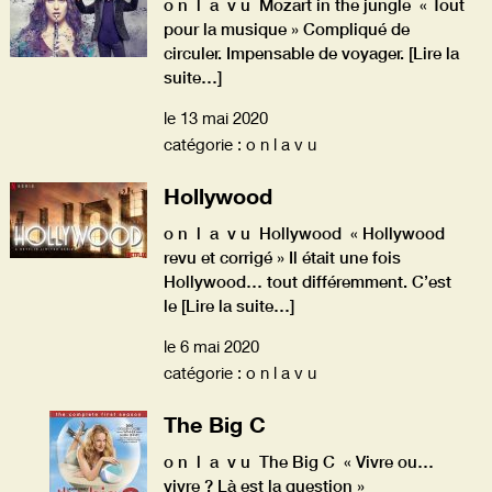
o n l a v u Mozart in the jungle « Tout
pour la musique » Compliqué de
circuler. Impensable de voyager.
[Lire la
suite…]
le 13 mai 2020
catégorie : o n l a v u
Hollywood
o n l a v u Hollywood « Hollywood
revu et corrigé » Il était une fois
Hollywood… tout différemment. C’est
le
[Lire la suite…]
le 6 mai 2020
catégorie : o n l a v u
The Big C
o n l a v u The Big C « Vivre ou…
vivre ? Là est la question »