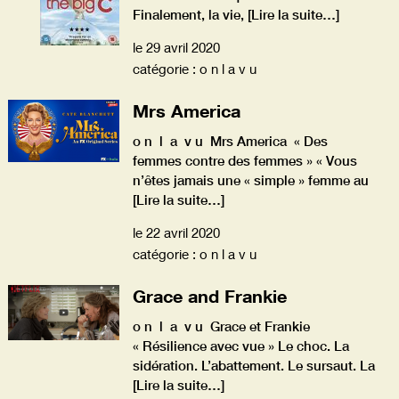
Finalement, la vie,
[Lire la suite…]
le 29 avril 2020
catégorie : o n l a v u
Mrs America
o n l a v u Mrs America « Des
femmes contre des femmes » « Vous
n’êtes jamais une « simple » femme au
[Lire la suite…]
le 22 avril 2020
catégorie : o n l a v u
Grace and Frankie
o n l a v u Grace et Frankie
« Résilience avec vue » Le choc. La
sidération. L’abattement. Le sursaut. La
[Lire la suite…]