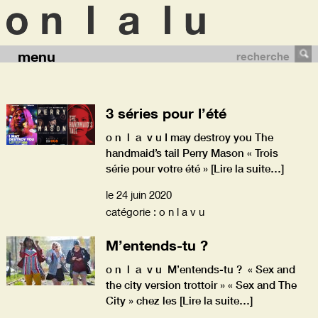
menu
recherche
3 séries pour l’été
o n l a v u I may destroy you The
handmaid’s tail Perry Mason « Trois
série pour votre été »
[Lire la suite…]
le 24 juin 2020
catégorie : o n l a v u
M’entends-tu ?
o n l a v u M’entends-tu ? « Sex and
the city version trottoir » « Sex and The
City » chez les
[Lire la suite…]