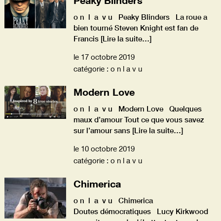
o n l a v u Peaky Blinders La roue a
bien tourné Steven Knight est fan de
Francis
[Lire la suite…]
le 17 octobre 2019
catégorie : o n l a v u
Modern Love
o n l a v u Modern Love Quelques
maux d’amour Tout ce que vous savez
sur l’amour sans
[Lire la suite…]
le 10 octobre 2019
catégorie : o n l a v u
Chimerica
o n l a v u Chimerica
Doutes démocratiques Lucy Kirkwood