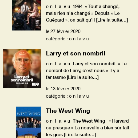
o n l a v u 1994 « Tout a changé,
mais rien n’a changé » Depuis « Le
Guépard », on sait qu’il
[Lire la suite…]
le 27 février 2020
catégorie : o n l a v u
Larry et son nombril
o n l a v u Larry et son nombril « Le
nombril de Larry, c’est nous » Il y a
fantasme
[Lire la suite…]
le 13 février 2020
catégorie : o n l a v u
The West Wing
o n l a v u The West Wing « Harvard
ou presque » La nouvelle a bien sûr fait
les gros
[Lire la suite…]