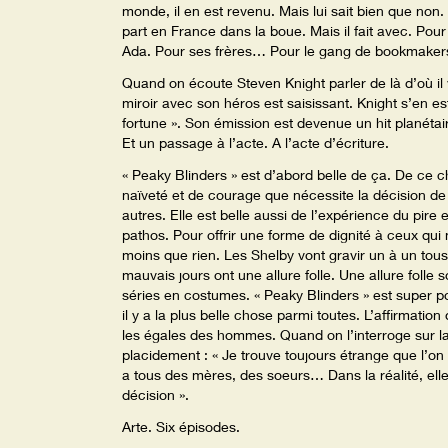
monde, il en est revenu. Mais lui sait bien que non
part en France dans la boue. Mais il fait avec. Pou
Ada. Pour ses frères… Pour le gang de bookmakers d
Quand on écoute Steven Knight parler de là d’où il v
miroir avec son héros est saisissant. Knight s’en est
fortune ». Son émission est devenue un hit planétaire. 
Et un passage à l’acte. A l’acte d’écriture.
« Peaky Blinders » est d’abord belle de ça. De ce 
naïveté et de courage que nécessite la décision de 
autres. Elle est belle aussi de l’expérience du pire 
pathos. Pour offrir une forme de dignité à ceux q
moins que rien. Les Shelby vont gravir un à un tou
mauvais jours ont une allure folle. Une allure folle s
séries en costumes. « Peaky Blinders » est super pop
il y a la plus belle chose parmi toutes. L’affirmati
les égales des hommes. Quand on l’interroge sur l
placidement : « Je trouve toujours étrange que l’on
a tous des mères, des soeurs… Dans la réalité, elles
décision ».
Arte. Six épisodes.