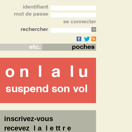
inscrivez-vous
recevez l a l e tt r e