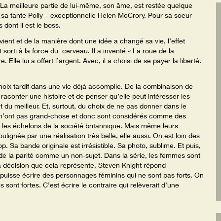
. La meilleure partie de lui-même, son âme, est restée quelque
r sa tante Polly – exceptionnelle Helen McCrory. Pour sa soeur
ont il est le boss.
ient et de la manière dont une idée a changé sa vie, l’effet
 sorti à la force du cerveau. Il a inventé « La roue de la
Elle lui a offert l’argent. Avec, il a choisi de se payer la liberté.
choix tardif dans une vie déjà accomplie. De la combinaison de
raconter une histoire et de penser qu’elle peut intéresser les
et du meilleur. Et, surtout, du choix de ne pas donner dans le
ui n’ont pas grand-chose et donc sont considérés comme des
s les échelons de la société britannique. Mais même leurs
oulignée par une réalisation très belle, elle aussi. On est loin des
. Sa bande originale est irrésistible. Sa photo, sublime. Et puis,
on de la parité comme un non-sujet. Dans la série, les femmes sont
a décision que cela représente, Steven Knight répond
 puisse écrire des personnages féminins qui ne sont pas forts. On
 sont fortes. C’est écrire le contraire qui relèverait d’une