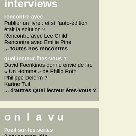
Scarlett
interviews
La fabrique des pervers
... lire les autres
rencontre avec
Publier un livre : et si l’auto-édition
était la solution ?
Rencontre avec Lee Child
Rencontre avec Emilie Pine
... toutes nos rencontres
quel lecteur êtes-vous ?
David Foenkinos donne envie de lire
« Un Homme » de Philip Roth
Philippe Delerm ?
Karine Tuil
... d'autres Quel lecteur êtes-vous ?
o n l a v u
l'oeil sur les séries