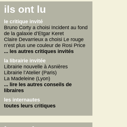
Connemara
ils ont lu
La fabrique des pervers
Journal d'un écrivain
le critique invité
... lire les autres
Bruno Corty a choisi Incident au fond
de la galaxie d’Etgar Keret
on n'aurait pas dû
Claire Devarrieux a choisi Le rouge
Vie de Gérard Fulmard
n’est plus une couleur de Rosi Price
La tempête qui vient
... les autres critiques invités
Stupor Mundi
la librairie invitée
... lire les autres
Librairie nouvelle à Asnières
Librairie l’Atelier (Paris)
internautes
La Madeleine (Lyon)
Yoga
... lire les autres conseils de
Betty
libraires
American Dirt
les internautes
les autres critiques des internautes
toutes leurs critiques
les dernières critiques
Connemara