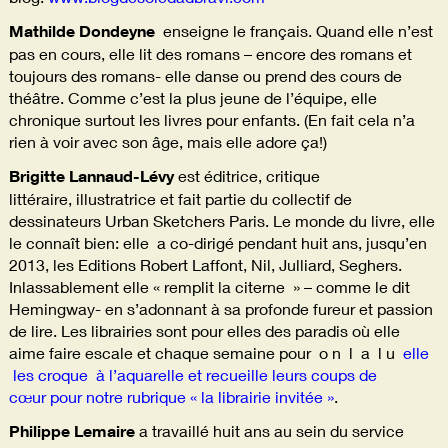
Mathilde Dondeyne
enseigne le français. Quand elle n’est
pas en cours, elle lit des romans – encore des romans et
toujours des romans- elle danse ou prend des cours de
théâtre. Comme c’est la plus jeune de l’équipe, elle
chronique surtout les livres pour enfants. (En fait cela n’a
rien à voir avec son âge, mais elle adore ça!)
Brigitte Lannaud-Lévy
est éditrice, critique
littéraire, illustratrice et fait partie du collectif de
dessinateurs Urban Sketchers Paris. Le monde du livre, elle
le connaît bien: elle a co-dirigé pendant huit ans, jusqu’en
2013, les Editions Robert Laffont, Nil, Julliard, Seghers.
Inlassablement elle « remplit la citerne » – comme le dit
Hemingway- en s’adonnant à sa profonde fureur et passion
de lire. Les librairies sont pour elles des paradis où elle
aime faire escale et chaque semaine pour o n l a l u
elle
les croque à l’aquarelle et recueille leurs coups de
cœur
pour notre rubrique « la librairie invitée »
.
Philippe Lemaire
a travaillé huit ans au sein du service