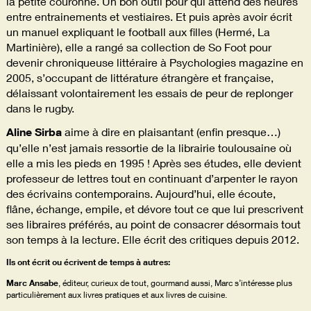
la petite couronne. Un bon outil pour qui attend des heures
entre entrainements et vestiaires. Et puis après avoir écrit
un manuel expliquant le football aux filles (Hermé, La
Martinière), elle a rangé sa collection de So Foot pour
devenir chroniqueuse littéraire à Psychologies magazine en
2005, s’occupant de littérature étrangère et française,
délaissant volontairement les essais de peur de replonger
dans le rugby.
Aline Sirba
aime à dire en plaisantant (enfin presque…)
qu’elle n’est jamais ressortie de la librairie toulousaine où
elle a mis les pieds en 1995 ! Après ses études, elle devient
professeur de lettres tout en continuant d’arpenter le rayon
des écrivains contemporains. Aujourd’hui, elle écoute,
flâne, échange, empile, et dévore tout ce que lui prescrivent
ses libraires préférés, au point de consacrer désormais tout
son temps à la lecture. Elle écrit des critiques depuis 2012.
Ils ont écrit ou écrivent de temps à autres:
Marc Ansabe
, éditeur, curieux de tout, gourmand aussi, Marc s’intéresse plus
particulièrement aux livres pratiques et aux livres de cuisine.