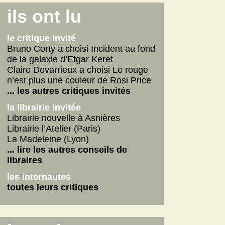
Connemara
ils ont lu
La fabrique des pervers
Journal d'un écrivain
le critique invité
... lire les autres
Bruno Corty a choisi Incident au fond
de la galaxie d’Etgar Keret
on n'aurait pas dû
Claire Devarrieux a choisi Le rouge
Vie de Gérard Fulmard
n’est plus une couleur de Rosi Price
La tempête qui vient
... les autres critiques invités
Stupor Mundi
la librairie invitée
... lire les autres
Librairie nouvelle à Asnières
Librairie l’Atelier (Paris)
internautes
La Madeleine (Lyon)
Yoga
... lire les autres conseils de
Betty
libraires
American Dirt
les internautes
les autres critiques des internautes
toutes leurs critiques
les dernières critiques
Connemara