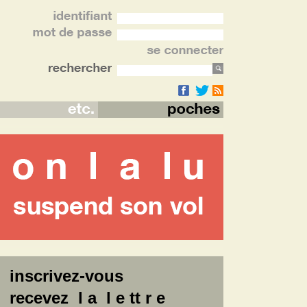
inscrivez-vous
recevez l a l e tt r e