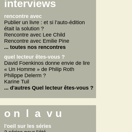
Scarlett
interviews
La fabrique des pervers
... lire les autres
rencontre avec
Publier un livre : et si l’auto-édition
était la solution ?
Rencontre avec Lee Child
Rencontre avec Emilie Pine
... toutes nos rencontres
quel lecteur êtes-vous ?
David Foenkinos donne envie de lire
« Un Homme » de Philip Roth
Philippe Delerm ?
Karine Tuil
... d'autres Quel lecteur êtes-vous ?
o n l a v u
l'oeil sur les séries