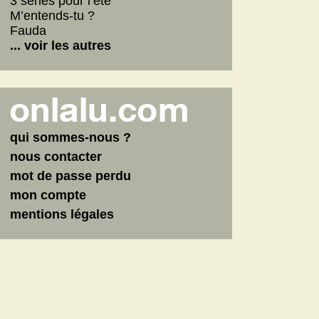
3 séries pour l’été
M’entends-tu ?
Fauda
... voir les autres
qui sommes-nous ?
nous contacter
mot de passe perdu
mon compte
mentions légales