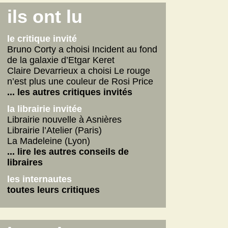
Connemara
ils ont lu
La fabrique des pervers
Journal d'un écrivain
le critique invité
... lire les autres
Bruno Corty a choisi Incident au fond
de la galaxie d’Etgar Keret
on n'aurait pas dû
Claire Devarrieux a choisi Le rouge
Vie de Gérard Fulmard
n’est plus une couleur de Rosi Price
La tempête qui vient
... les autres critiques invités
Stupor Mundi
la librairie invitée
... lire les autres
Librairie nouvelle à Asnières
Librairie l’Atelier (Paris)
internautes
La Madeleine (Lyon)
Yoga
... lire les autres conseils de
Betty
libraires
American Dirt
les internautes
les autres critiques des internautes
toutes leurs critiques
les dernières critiques
Connemara