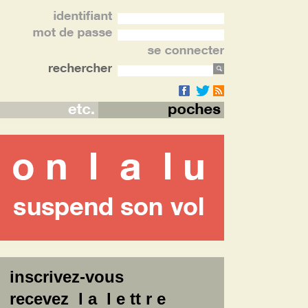
inscrivez-vous
recevez l a l e tt r e