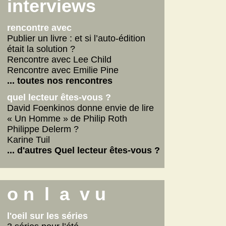
Scarlett
interviews
La fabrique des pervers
... lire les autres
rencontre avec
Publier un livre : et si l’auto-édition
était la solution ?
Rencontre avec Lee Child
Rencontre avec Emilie Pine
... toutes nos rencontres
quel lecteur êtes-vous ?
David Foenkinos donne envie de lire
« Un Homme » de Philip Roth
Philippe Delerm ?
Karine Tuil
... d'autres Quel lecteur êtes-vous ?
o n l a v u
l'oeil sur les séries