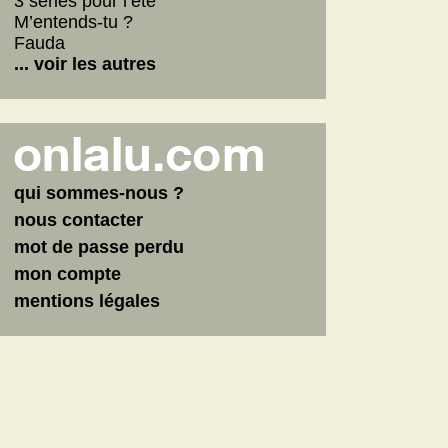
3 séries pour l’été
M’entends-tu ?
Fauda
... voir les autres
qui sommes-nous ?
nous contacter
mot de passe perdu
mon compte
mentions légales