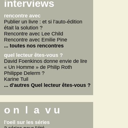
Scarlett
interviews
La fabrique des pervers
... lire les autres
rencontre avec
Publier un livre : et si l’auto-édition
était la solution ?
Rencontre avec Lee Child
Rencontre avec Emilie Pine
... toutes nos rencontres
quel lecteur êtes-vous ?
David Foenkinos donne envie de lire
« Un Homme » de Philip Roth
Philippe Delerm ?
Karine Tuil
... d'autres Quel lecteur êtes-vous ?
o n l a v u
l'oeil sur les séries