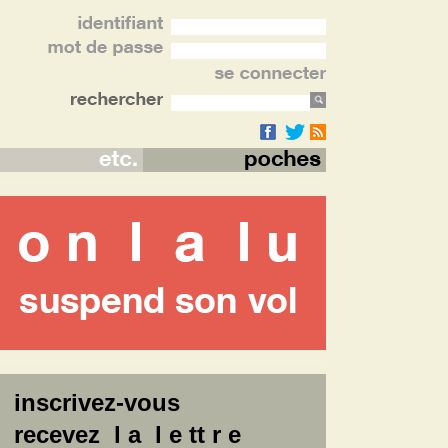
inscrivez-vous
recevez l a l e tt r e