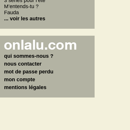
3 séries pour l’été
M’entends-tu ?
Fauda
... voir les autres
qui sommes-nous ?
nous contacter
mot de passe perdu
mon compte
mentions légales