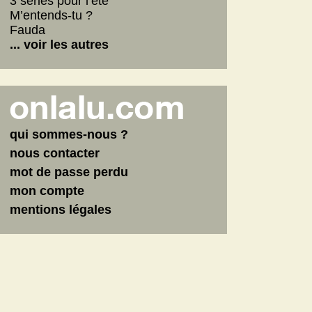
3 séries pour l’été
M’entends-tu ?
Fauda
... voir les autres
qui sommes-nous ?
nous contacter
mot de passe perdu
mon compte
mentions légales