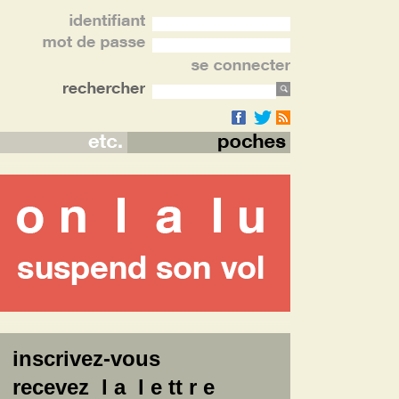
inscrivez-vous
recevez l a l e tt r e