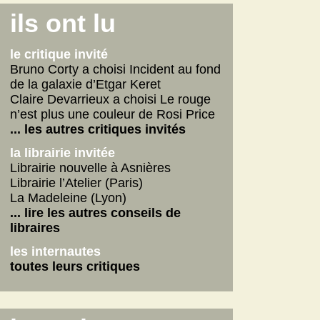
Connemara
ils ont lu
La fabrique des pervers
Journal d'un écrivain
le critique invité
... lire les autres
Bruno Corty a choisi Incident au fond
de la galaxie d’Etgar Keret
on n'aurait pas dû
Claire Devarrieux a choisi Le rouge
Vie de Gérard Fulmard
n’est plus une couleur de Rosi Price
La tempête qui vient
... les autres critiques invités
Stupor Mundi
la librairie invitée
... lire les autres
Librairie nouvelle à Asnières
Librairie l’Atelier (Paris)
internautes
La Madeleine (Lyon)
Yoga
... lire les autres conseils de
Betty
libraires
American Dirt
les internautes
les autres critiques des internautes
toutes leurs critiques
les dernières critiques
Connemara