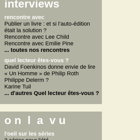
Scarlett
interviews
La fabrique des pervers
... lire les autres
rencontre avec
Publier un livre : et si l’auto-édition
était la solution ?
Rencontre avec Lee Child
Rencontre avec Emilie Pine
... toutes nos rencontres
quel lecteur êtes-vous ?
David Foenkinos donne envie de lire
« Un Homme » de Philip Roth
Philippe Delerm ?
Karine Tuil
... d'autres Quel lecteur êtes-vous ?
o n l a v u
l'oeil sur les séries