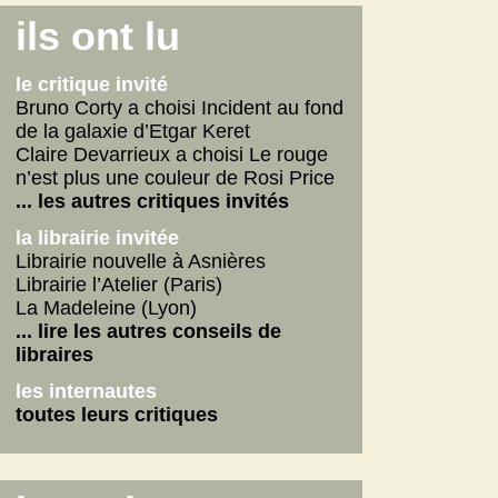
Connemara
ils ont lu
La fabrique des pervers
Journal d'un écrivain
le critique invité
... lire les autres
Bruno Corty a choisi Incident au fond
de la galaxie d’Etgar Keret
on n'aurait pas dû
Claire Devarrieux a choisi Le rouge
Vie de Gérard Fulmard
n’est plus une couleur de Rosi Price
La tempête qui vient
... les autres critiques invités
Stupor Mundi
la librairie invitée
... lire les autres
Librairie nouvelle à Asnières
Librairie l’Atelier (Paris)
internautes
La Madeleine (Lyon)
Yoga
... lire les autres conseils de
Betty
libraires
American Dirt
les internautes
les autres critiques des internautes
toutes leurs critiques
les dernières critiques
Connemara