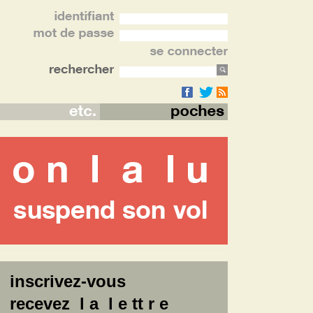
inscrivez-vous
recevez l a l e tt r e