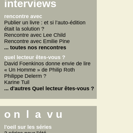
Scarlett
interviews
La fabrique des pervers
... lire les autres
rencontre avec
Publier un livre : et si l’auto-édition
était la solution ?
Rencontre avec Lee Child
Rencontre avec Emilie Pine
... toutes nos rencontres
quel lecteur êtes-vous ?
David Foenkinos donne envie de lire
« Un Homme » de Philip Roth
Philippe Delerm ?
Karine Tuil
... d'autres Quel lecteur êtes-vous ?
o n l a v u
l'oeil sur les séries