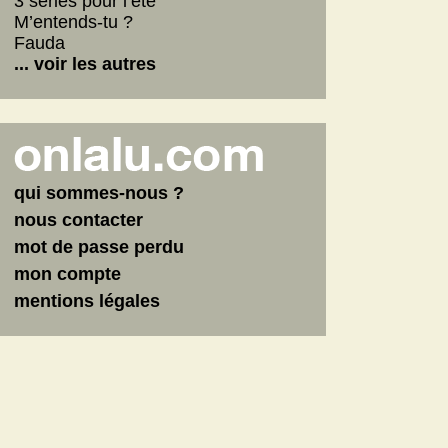
3 séries pour l’été
M’entends-tu ?
Fauda
... voir les autres
qui sommes-nous ?
nous contacter
mot de passe perdu
mon compte
mentions légales