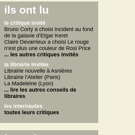
Connemara
ils ont lu
La fabrique des pervers
Journal d'un écrivain
le critique invité
... lire les autres
Bruno Corty a choisi Incident au fond
de la galaxie d’Etgar Keret
on n'aurait pas dû
Claire Devarrieux a choisi Le rouge
Vie de Gérard Fulmard
n’est plus une couleur de Rosi Price
La tempête qui vient
... les autres critiques invités
Stupor Mundi
la librairie invitée
... lire les autres
Librairie nouvelle à Asnières
Librairie l’Atelier (Paris)
internautes
La Madeleine (Lyon)
Yoga
... lire les autres conseils de
Betty
libraires
American Dirt
les internautes
les autres critiques des internautes
toutes leurs critiques
les dernières critiques
Connemara