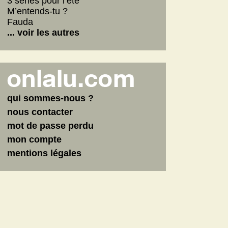
3 séries pour l’été
M’entends-tu ?
Fauda
... voir les autres
qui sommes-nous ?
nous contacter
mot de passe perdu
mon compte
mentions légales