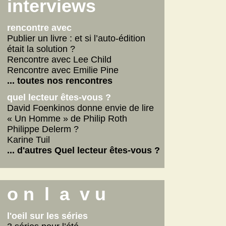
Scarlett
interviews
La fabrique des pervers
... lire les autres
rencontre avec
Publier un livre : et si l’auto-édition
était la solution ?
Rencontre avec Lee Child
Rencontre avec Emilie Pine
... toutes nos rencontres
quel lecteur êtes-vous ?
David Foenkinos donne envie de lire
« Un Homme » de Philip Roth
Philippe Delerm ?
Karine Tuil
... d'autres Quel lecteur êtes-vous ?
o n l a v u
l'oeil sur les séries