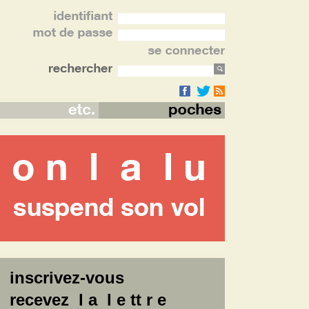
inscrivez-vous
recevez l a l e tt r e