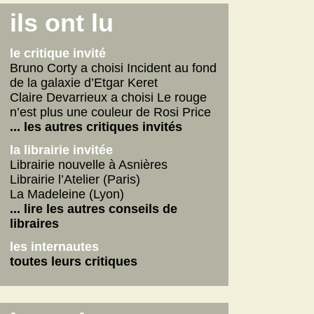
Connemara
ils ont lu
La fabrique des pervers
Journal d'un écrivain
le critique invité
... lire les autres
Bruno Corty a choisi Incident au fond
de la galaxie d’Etgar Keret
on n'aurait pas dû
Claire Devarrieux a choisi Le rouge
Vie de Gérard Fulmard
n’est plus une couleur de Rosi Price
La tempête qui vient
... les autres critiques invités
Stupor Mundi
la librairie invitée
... lire les autres
Librairie nouvelle à Asnières
Librairie l’Atelier (Paris)
internautes
La Madeleine (Lyon)
Yoga
... lire les autres conseils de
Betty
libraires
American Dirt
les internautes
les autres critiques des internautes
toutes leurs critiques
les dernières critiques
Connemara