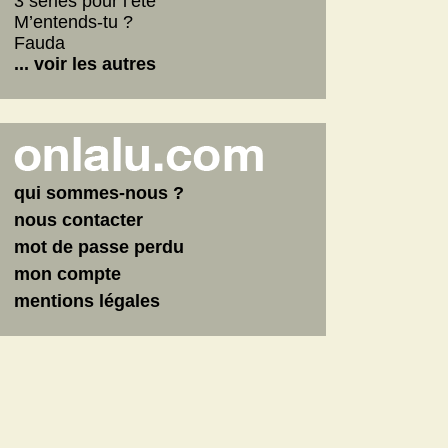
3 séries pour l’été
M’entends-tu ?
Fauda
... voir les autres
qui sommes-nous ?
nous contacter
mot de passe perdu
mon compte
mentions légales