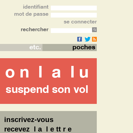
inscrivez-vous
recevez l a l e tt r e