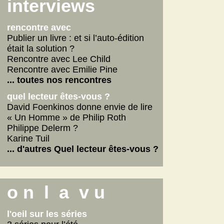
Scarlett
interviews
La fabrique des pervers
... lire les autres
rencontre avec
Publier un livre : et si l’auto-édition
était la solution ?
Rencontre avec Lee Child
Rencontre avec Emilie Pine
... toutes nos rencontres
quel lecteur êtes-vous ?
David Foenkinos donne envie de lire
« Un Homme » de Philip Roth
Philippe Delerm ?
Karine Tuil
... d'autres Quel lecteur êtes-vous ?
o n l a v u
l'oeil sur les séries