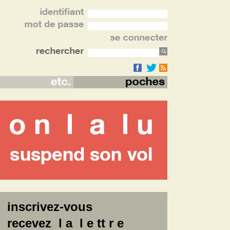
inscrivez-vous
recevez l a l e tt r e