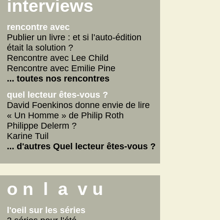
Scarlett
interviews
La fabrique des pervers
... lire les autres
rencontre avec
Publier un livre : et si l’auto-édition
était la solution ?
Rencontre avec Lee Child
Rencontre avec Emilie Pine
... toutes nos rencontres
quel lecteur êtes-vous ?
David Foenkinos donne envie de lire
« Un Homme » de Philip Roth
Philippe Delerm ?
Karine Tuil
... d'autres Quel lecteur êtes-vous ?
o n l a v u
l'oeil sur les séries