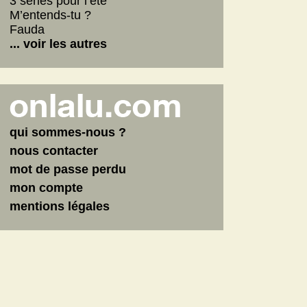
3 séries pour l’été
M’entends-tu ?
Fauda
... voir les autres
qui sommes-nous ?
nous contacter
mot de passe perdu
mon compte
mentions légales