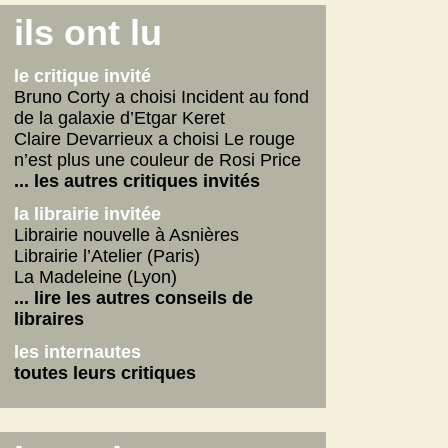
Connemara
ils ont lu
La fabrique des pervers
Journal d'un écrivain
le critique invité
... lire les autres
Bruno Corty a choisi Incident au fond
de la galaxie d’Etgar Keret
on n'aurait pas dû
Claire Devarrieux a choisi Le rouge
Vie de Gérard Fulmard
n’est plus une couleur de Rosi Price
La tempête qui vient
... les autres critiques invités
Stupor Mundi
la librairie invitée
... lire les autres
Librairie nouvelle à Asnières
Librairie l’Atelier (Paris)
internautes
La Madeleine (Lyon)
Yoga
... lire les autres conseils de
Betty
libraires
American Dirt
les internautes
les autres critiques des internautes
toutes leurs critiques
les dernières critiques
Connemara