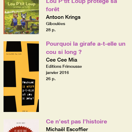
Lou P'tit Loup protège sa
forêt
Antoon Krings
Giboulées
28 p.
Pourquoi la girafe a-t-elle un
cou si long ?
Cee Cee Mia
Editions Frimousse
janvier 2016
26 p.
Ce n'est pas l'histoire
Michaël Escoffier