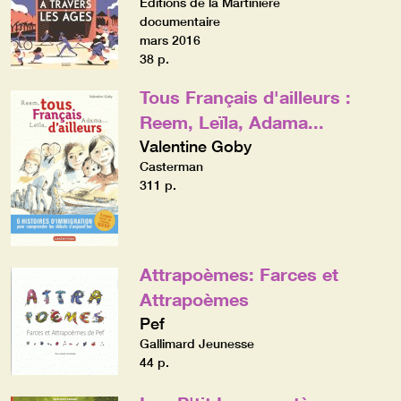
Editions de la Martinière
documentaire
mars 2016
38 p.
Tous Français d'ailleurs :
Reem, Leïla, Adama...
Valentine Goby
Casterman
311 p.
Attrapoèmes: Farces et
Attrapoèmes
Pef
Gallimard Jeunesse
44 p.